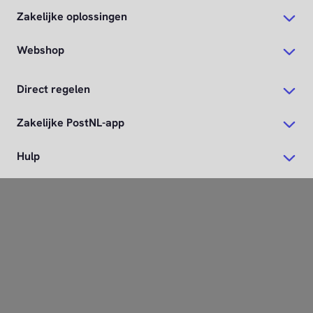
Zakelijke oplossingen
Webshop
Direct regelen
Zakelijke PostNL-app
Hulp
Over PostNL
© Koninklijke PostNL
Privacy
Cookies
Gebruiksvoorwaarden
Algemene voorwaarden