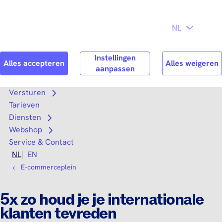
Direct naar
Consument
Zakelijk
hoofdinhoud
Search
Zoek n
Versturen
Open submenu
Tarieven
Diensten
Open submenu
Webshop
Open submenu
Service & Contact
NL
EN
E-commerceplein
5x zo houd je je internationale
klanten tevreden