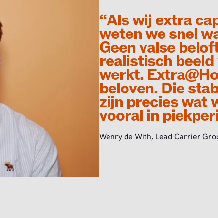
“Als wij extra ca
weten we snel wa
Geen valse belof
realistisch beeld
werkt. Extra@Ho
beloven. Die stabil
zijn precies wat
vooral in piekper
Wenry de With, Lead Carrier Gro