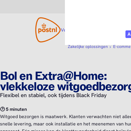
Consument
Zakelijk
Versturen
Open submenu
Tarieven
Diensten
O
Zakelijke oplossingen
E-commer
Bol en Extra@Home:
vlekkeloze witgoedbezor
Flexibel en stabiel, ook tijdens Black Friday
🕑 5 minuten
Witgoed bezorgen is maatwerk. Klanten verwachten niet alle
snelle levering, maar ook installatie en het meenemen van h