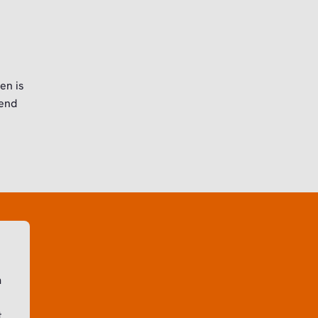
en is
kend
m
e
t