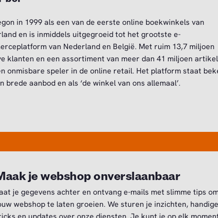
egon in 1999 als een van de eerste online boekwinkels van
land en is inmiddels uitgegroeid tot het grootste e-
rceplatform van Nederland en België. Met ruim 13,7 miljoen
ve klanten en een assortiment van meer dan 41 miljoen artikel
en onmisbare speler in de online retail. Het platform staat be
jn brede aanbod en als ‘de winkel van ons allemaal’.
Maak je webshop onverslaanbaar
aat je gegevens achter en ontvang e-mails met slimme tips o
ouw webshop te laten groeien. We sturen je inzichten, handig
ricks en updates over onze diensten. Je kunt je op elk momen