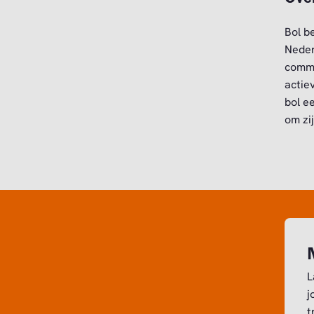
Bol b
Neder
comme
actie
bol e
om zi
L
j
t