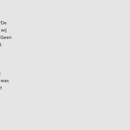
 ‘De
 wij
. Geen
t.
n
t
d was
t