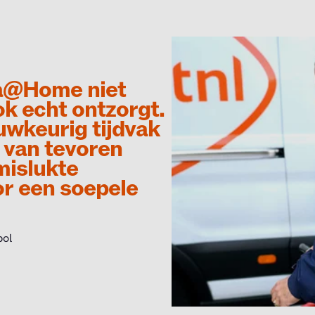
ra@Home niet
ok echt ontzorgt.
uwkeurig tijdvak
 van tevoren
mislukte
or een soepele
bol