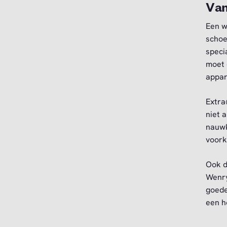
Van
Een w
schoe
speci
moet 
appar
Extra
niet 
nauwk
voork
Ook d
Wenry
goede
een h