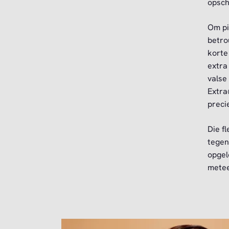
opsch
Om pi
betro
korte
extra
valse
Extra@
preci
Die f
tegen
opgel
metee