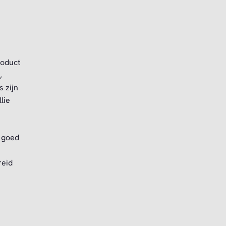
roduct
,
s zijn
lie
e goed
reid