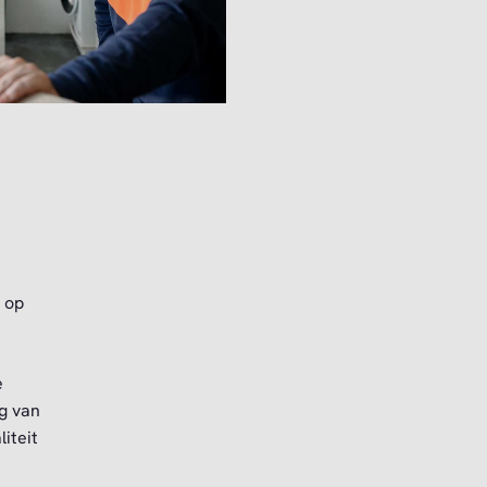
 op
e
g van
iteit