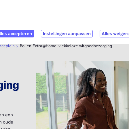
Direct naar
hoofdinhoud
pen submenu
Webshop
Open submenu
Service & Contact
ceplein
Bol en Extra@Home: vlekkeloze witgoedbezorging
ging
en een
un oude