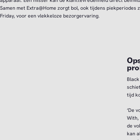
apparaat. Eén misser kan de klanttevredenheid direct beïnvl
Samen met Extra@Home zorgt bol, ook tijdens piekperiodes z
Friday, voor een vlekkeloze bezorgervaring.
Ops
pro
Black
schie
tijd k
‘De v
With,
de vo
kan a