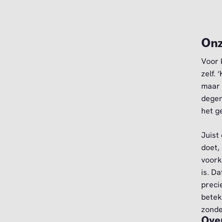
Onz
Voor 
zelf.
maar 
degen
het g
Juist
doet,
voork
is. D
preci
betek
zonde
Over