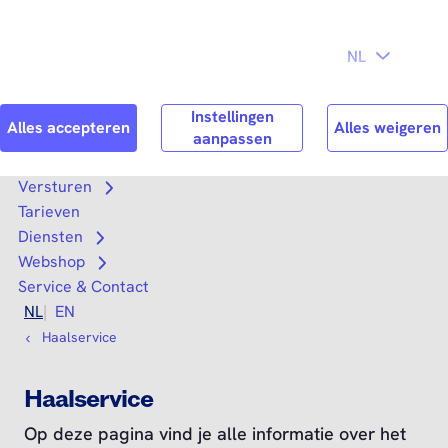
Direct naar
Consument
Zakelijk
hoofdinhoud
Search
Zoek n
Versturen
Open submenu
Tarieven
Diensten
Open submenu
Webshop
Open submenu
Service & Contact
NL
EN
Haalservice
Haalservice
Op deze pagina vind je alle informatie over het