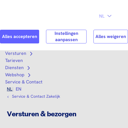
Direct naar
Consument
Zakelijk
hoofdinhoud
Search
Zoek n
Versturen
Open submenu
Tarieven
Diensten
Open submenu
Webshop
Open submenu
Service & Contact
NL
EN
Service & Contact Zakelijk
Versturen & bezorgen