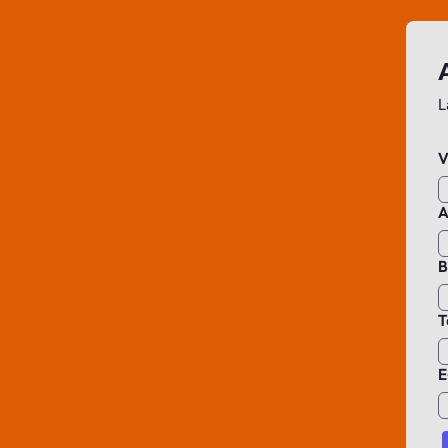
L
V
A
B
T
E