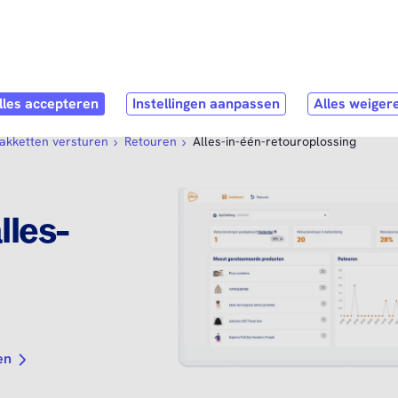
Direct naar
hoofdinhoud
pen submenu
Webshop
Open submenu
Service & Contact
pakketten versturen
Retouren
Alles-in-één-retouroplossing
lles-
en