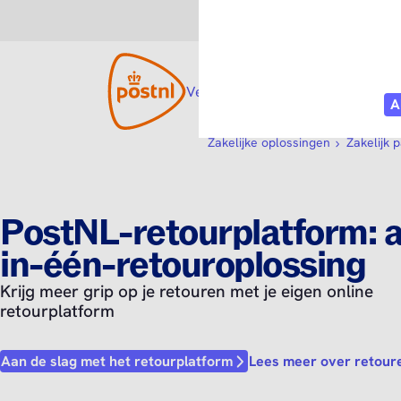
Consument
Zakelijk
Versturen
Open submenu
Tarieven
Diensten
O
Zakelijke oplossingen
Zakelijk 
PostNL-retourplatform: a
in-één-retouroplossing
Krijg meer grip op je retouren met je eigen online
retourplatform
Lees meer over retour
Aan de slag met het retourplatform