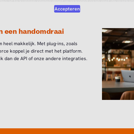
deo af te kunnen spelen moet je akkoord gaan met de marketi
Accepteren
in een handomdraai
 heel makkelijk. Met plug-ins, zoals
e koppel je direct met het platform.
 dan de API of onze andere integraties.