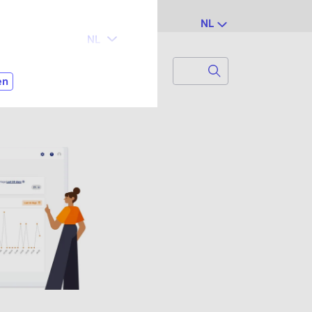
NL
Search
Zoek naar...