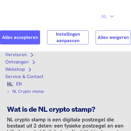
Direct naar
Consument
Zakelijk
hoofdinhoud
Search
Zoek n
Versturen
Open submenu
Ontvangen
Open submenu
Webshop
Open submenu
Service & Contact
NL
EN
NL Crypto stamp
Wat is de NL crypto stamp?
NL crypto stamp is een digitale postzegel die
bestaat uit 2 delen: een fysieke postzegel en een