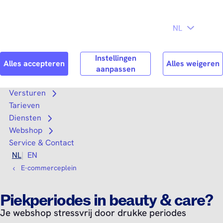
Direct naar
Consument
Zakelijk
hoofdinhoud
Search
Zoek n
Versturen
Open submenu
Tarieven
Diensten
Open submenu
Webshop
Open submenu
Service & Contact
NL
EN
E-commerceplein
Piekperiodes in beauty & care?
Je webshop stressvrij door drukke periodes