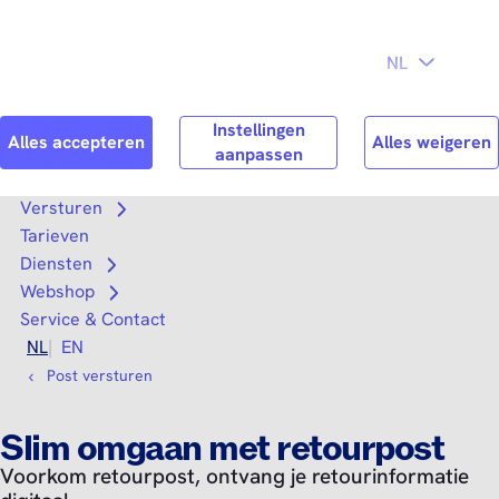
Direct naar
Consument
Zakelijk
hoofdinhoud
Search
Zoek n
Versturen
Open submenu
Tarieven
Diensten
Open submenu
Webshop
Open submenu
Service & Contact
NL
EN
Post versturen
Slim omgaan met retourpost
Voorkom retourpost, ontvang je retourinformatie