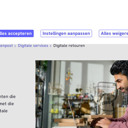
Direct naar
hoofdinhoud
pen submenu
Webshop
Open submenu
Service & Contact
ijenpost
Digitale services
Digitale retouren
nten die
met die
tale