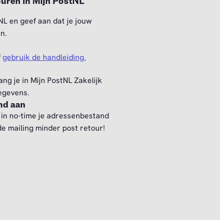
touren in Mijn PostNL
NL en geef aan dat je jouw
n.
f
gebruik de handleiding.
ng je in Mijn PostNL Zakelijk
egevens.
nd aan
 in no-time je adressenbestand
de mailing minder post retour!