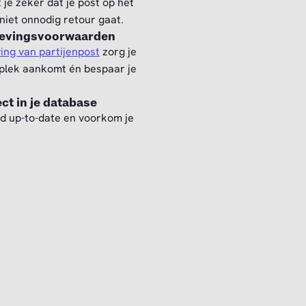
je zeker dat je post op het
niet onnodig retour gaat.
gevingsvoorwaarden
ing van partijenpost
zorg je
e plek aankomt én bespaar je
ct in je database
jd up-to-date en voorkom je