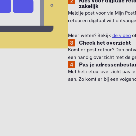
2
Kies voor digitale re
zakelijk
Meld je post voor via Mijn Post
retouren digitaal wilt ontvange
Meer weten? Bekijk
de video
o
3
Check het overzicht
Komt er post retour? Dan ontva
een handig overzicht met de g
4
Pas je adressenbesta
Met het retouroverzicht pas je
aan. Zo komt er bij een volgen