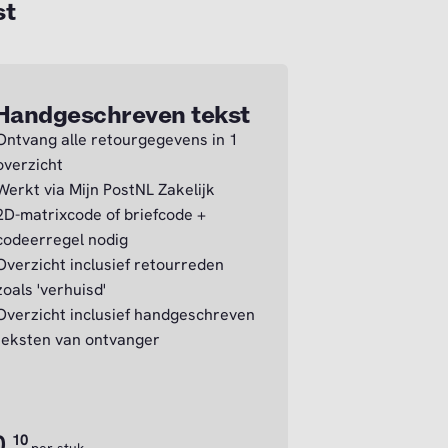
st
Handgeschreven tekst
Ontvang alle retourgegevens in 1
overzicht
Werkt via Mijn PostNL Zakelijk
2D-matrixcode of briefcode +
codeerregel nodig
Overzicht inclusief retourreden
zoals 'verhuisd'
Overzicht inclusief handgeschreven
teksten van ontvanger
0,
10