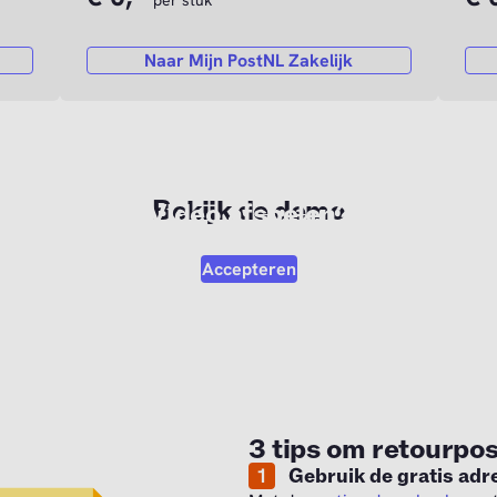
per stuk
Naar Mijn PostNL Zakelijk
Bekijk de demo
Video afspelen?
deo af te kunnen spelen moet je akkoord gaan met de marketi
Accepteren
3 tips om retourpo
1
Gebruik de gratis ad