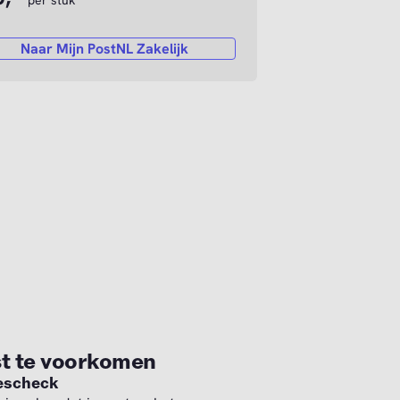
per stuk
Naar Mijn PostNL Zakelijk
ng cookies.
st te voorkomen
rescheck