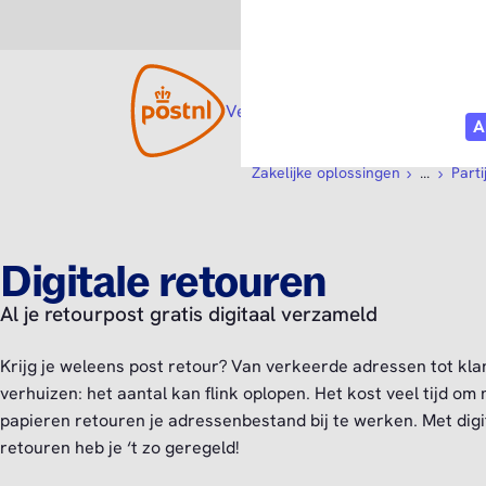
Consument
Zakelijk
Versturen
Open submenu
Tarieven
Diensten
O
Zakelijke oplossingen
...
Part
Digitale retouren
Al je retourpost gratis digitaal verzameld
Krijg je weleens post retour? Van verkeerde adressen tot kla
verhuizen: het aantal kan flink oplopen. Het kost veel tijd om 
papieren retouren je adressenbestand bij te werken. Met digi
retouren heb je ‘t zo geregeld!