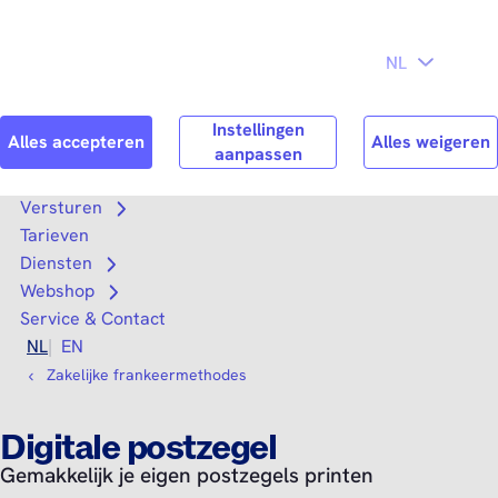
Direct naar
Consument
Zakelijk
hoofdinhoud
Search
Zoek n
Versturen
Open submenu
Tarieven
Diensten
Open submenu
Webshop
Open submenu
Service & Contact
NL
EN
Zakelijke frankeermethodes
Digitale postzegel
Gemakkelijk je eigen postzegels printen