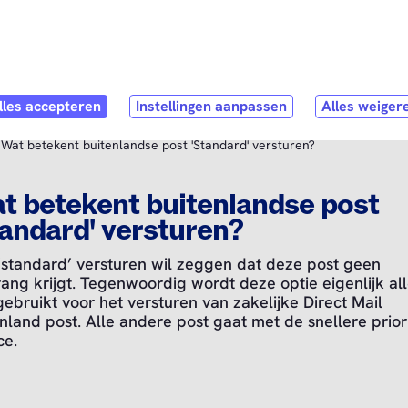
Direct naar
hoofdinhoud
ubmenu
hop
Open submenu
Service & Contact
Wat betekent buitenlandse post 'Standard' versturen?
t betekent buitenlandse post
tandard' versturen?
‘standard’ versturen wil zeggen dat deze post geen
ang krijgt. Tegenwoordig wordt deze optie eigenlijk al
ebruikt voor het versturen van zakelijke Direct Mail
nland post. Alle andere post gaat met de snellere priori
ce.