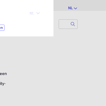
NL
Search
Zoek naar...
leen
ty-