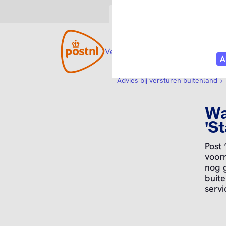
Consument
Zakelijk
Versturen
Open submenu
Ontvangen
Open s
Webs
Advies bij versturen buitenland
Wa
'S
Post 
voorr
nog g
buite
servi