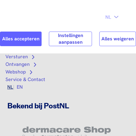
Direct naar
Consument
Zakelijk
hoofdinhoud
Search
Zoek n
Versturen
Open submenu
Ontvangen
Open submenu
Webshop
Open submenu
Service & Contact
NL
EN
Bekend bij PostNL