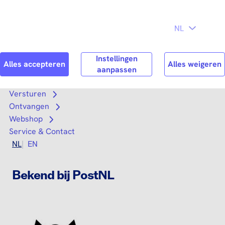
Direct naar
Consument
Zakelijk
hoofdinhoud
Search
Zoek n
Versturen
Open submenu
Ontvangen
Open submenu
Webshop
Open submenu
Service & Contact
NL
EN
Bekend bij PostNL