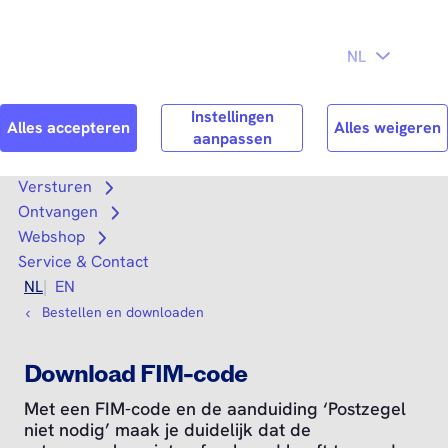
Direct naar
Consument
Zakelijk
hoofdinhoud
Search
Zoek n
Versturen
Open submenu
Ontvangen
Open submenu
Webshop
Open submenu
Service & Contact
NL
EN
Bestellen en downloaden
Download FIM-code
Met een FIM-code en de aanduiding ‘Postzegel
niet nodig’ maak je duidelijk dat de