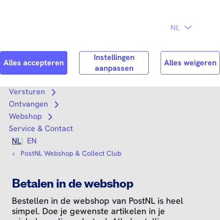
Direct naar
Consument
Zakelijk
hoofdinhoud
Search
Zoek n
Versturen
Open submenu
Ontvangen
Open submenu
Webshop
Open submenu
Service & Contact
NL
EN
PostNL Webshop & Collect Club
Betalen in de webshop
Bestellen in de webshop van PostNL is heel
simpel. Doe je gewenste artikelen in je