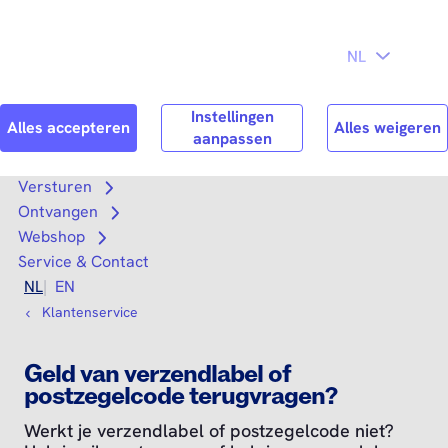
Direct naar
Consument
Zakelijk
hoofdinhoud
Search
Zoek n
Versturen
Open submenu
Ontvangen
Open submenu
Webshop
Open submenu
Service & Contact
NL
EN
Klantenservice
Geld van verzendlabel of
postzegelcode terugvragen?
Werkt je verzendlabel of postzegelcode niet?