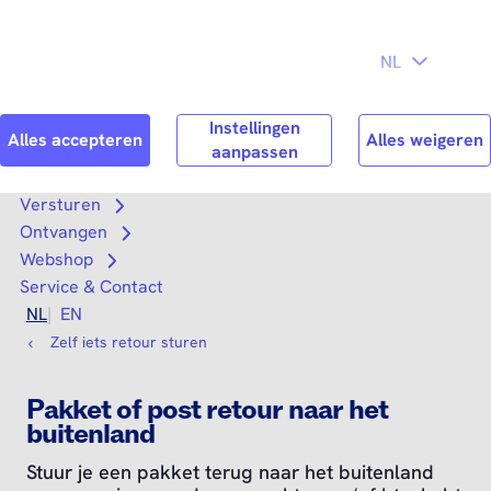
Direct naar
Consument
Zakelijk
hoofdinhoud
Search
Zoek n
Versturen
Open submenu
Ontvangen
Open submenu
Webshop
Open submenu
Service & Contact
NL
EN
Zelf iets retour sturen
Pakket of post retour naar het
buitenland
Stuur je een pakket terug naar het buitenland