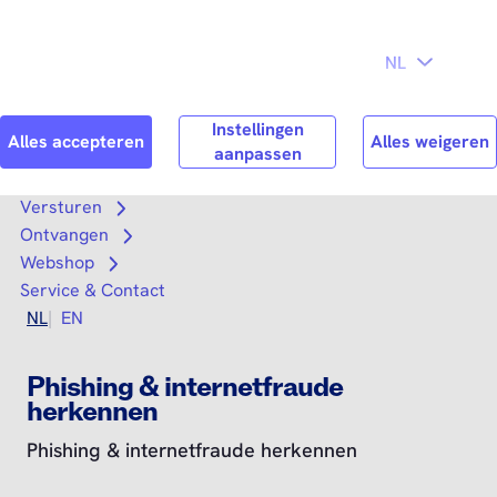
Direct naar
Consument
Zakelijk
hoofdinhoud
Search
Zoek n
Versturen
Open submenu
Ontvangen
Open submenu
Webshop
Open submenu
Service & Contact
NL
EN
Phishing & internetfraude
herkennen
Phishing & internetfraude herkennen