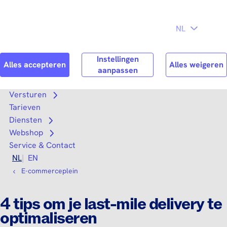
Direct naar
Consument
Zakelijk
hoofdinhoud
Search
Zoek n
Versturen
Open submenu
Tarieven
Diensten
Open submenu
Webshop
Open submenu
Service & Contact
NL
EN
E-commerceplein
4 tips om je last-mile delivery te
optimaliseren