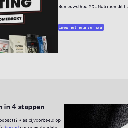
Benieuwd hoe XXL Nutrition dit h
Lees het hele verhaal
n in 4 stappen
ospects? Kies bijvoorbeeld op
 En
koppel
consumentendata