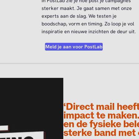
In PostLab zie je hoe post je campagnes
sterker maakt. Je gaat samen met onze
experts aan de slag. We testen je
boodschap, vorm en timing. Zo loop je vol
inspiratie en nieuwe inzichten de deur uit.
Meld je aan voor PostLab
‘Direct mail hee
impact te maken. 
en de fysieke be
sterke band met 