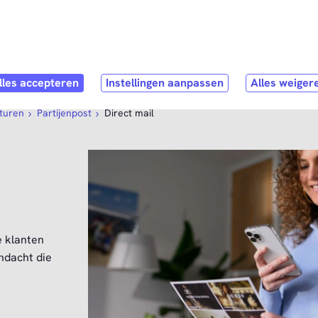
Direct naar
hoofdinhoud
pen submenu
Webshop
Open submenu
Service & Contact
sturen
Partijenpost
Direct mail
e klanten
ndacht die