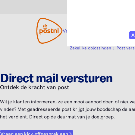
Consument
Zakelijk
Versturen
Open submenu
Tarieven
Diensten
O
Zakelijke oplossingen
Post ver
Direct mail versturen
Ontdek de kracht van post
Wil je klanten informeren, ze een mooi aanbod doen of nieuw
vinden? Met geadresseerde post krijgt jouw boodschap de aa
het verdient. Direct op de deurmat van je doelgroep.
Vraag een kick-offgesprek aan