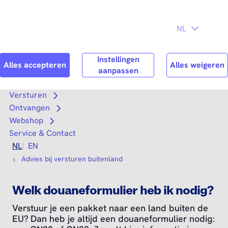
Direct naar
Consument
Zakelijk
hoofdinhoud
Search
Zoek n
Versturen
Open submenu
Ontvangen
Open submenu
Webshop
Open submenu
Service & Contact
NL
EN
Advies bij versturen buitenland
Welk douaneformulier heb ik nodig?
Verstuur je een pakket naar een land buiten de
EU? Dan heb je altijd een douaneformulier nodig: