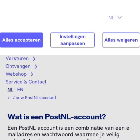
Direct naar
Consument
Zakelijk
hoofdinhoud
Search
Zoek n
Versturen
Open submenu
Ontvangen
Open submenu
Webshop
Open submenu
Service & Contact
NL
EN
Jouw PostNL-account
Wat is een PostNL-account?
Een PostNL-account is een combinatie van een e-
mailadres en wachtwoord waarmee je veilig