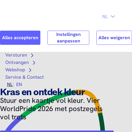
Direct naar
Consument
Zakelijk
hoofdinhoud
Search
Zoek n
Versturen
Open submenu
Ontvangen
Open submenu
Webshop
Open submenu
Service & Contact
NL
EN
Kras en ontdek kleur
Stuur een kaartje vol kleur. Vier
WorldPride 2026 met postzegels
vol trots