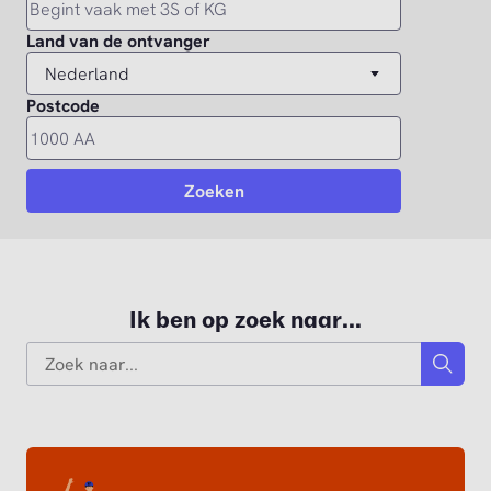
Ik ben op zoek naar...
Search
Zoek n