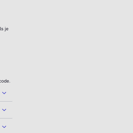
s je
code.