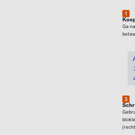
1
Koop
Ga n
betaa
3
Schr
Gebru
blokl
(rech