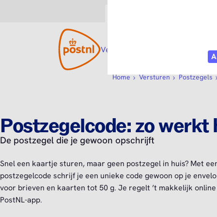
Consument
Zakelijk
Versturen
Open submenu
Ontvangen
Open s
Webs
Home
Versturen
Postzegels
Postzegelcode: zo werkt 
De postzegel die je gewoon opschrijft
Snel een kaartje sturen, maar geen postzegel in huis? Met ee
postzegelcode schrijf je een unieke code gewoon op je envelo
voor brieven en kaarten tot 50 g. Je regelt ’t makkelijk online 
PostNL-app.