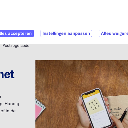
Direct naar
hoofdinhoud
ubmenu
hop
Open submenu
Service & Contact
Postzegelcode
het
n
p. Handig
of in de