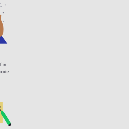
f in
 code