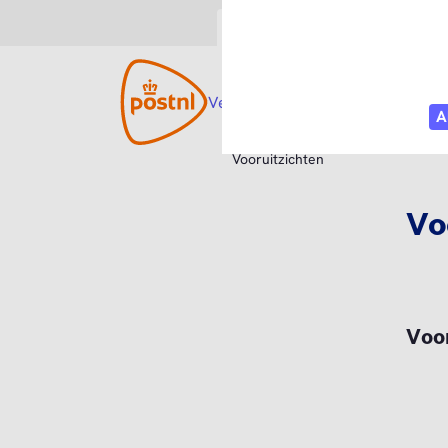
Consument
Zakelijk
Versturen
Open submenu
Ontvangen
Open s
Webs
Vooruitzichten
Vo
Voo