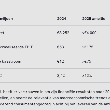
 miljoen
2024
2028 ambitie
et
€3.252
>€4.000
ormaliseerde EBIT
€53
>€175
je kasstroom
€12
>€75
C
3,4%
>12%
L heeft er vertrouwen in om zijn financiële resultaten naar 20
ellen, en neemt de relevantie van macroeconomische trends 
derend consumentengedrag in acht bij het leveren van de amb