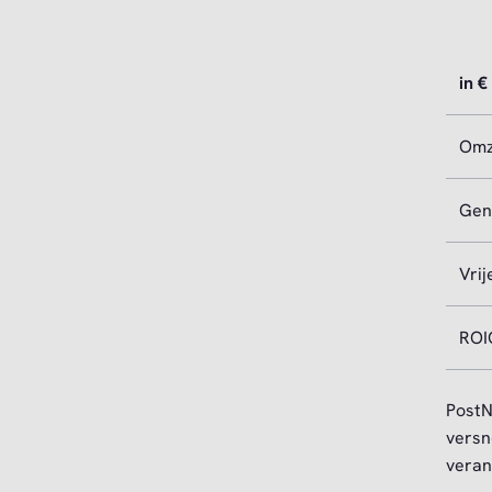
in €
Omz
Gen
Vri
ROI
PostN
versn
veran