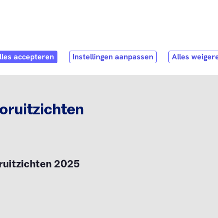
Direct naar
hoofdinhoud
ubmenu
hop
Open submenu
Service & Contact
oruitzichten
ruitzichten 2025