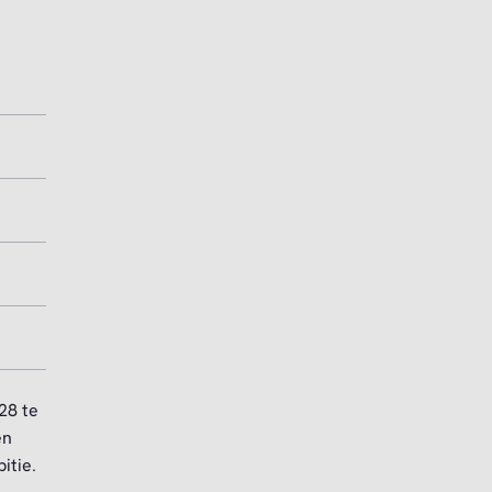
28 te
en
itie.