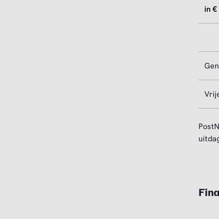
in €
Gen
Vri
PostN
uitdag
Fin