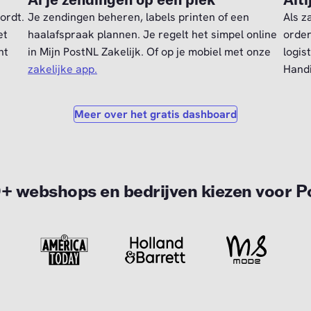
Al je zendingen op één plek
Alti
ordt.
Je zendingen beheren, labels printen of een
Als za
et
haalafspraak plannen. Je regelt het simpel online
order
ht
in Mijn PostNL Zakelijk. Of op je mobiel met onze
logis
zakelijke app.
Handi
Meer over het gratis dashboard
 webshops en bedrijven kiezen voor 