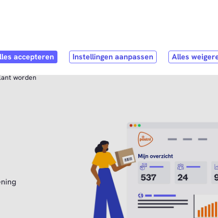
Direct naar
hoofdinhoud
pen submenu
Webshop
Open submenu
Service & Contact
klant worden
ening