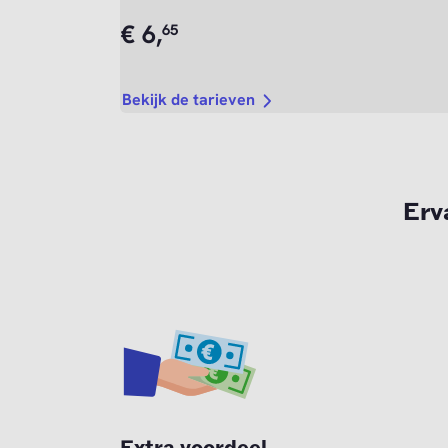
€
6,
65
Bekijk de tarieven
Erv