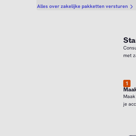
Alles over zakelijke pakketten versturen
Sta
Consu
met z
1
Maak
Maak 
je ac