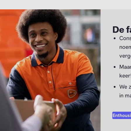
De f
Cons
noem
verg
Maar
keer
We z
in m
Enthous