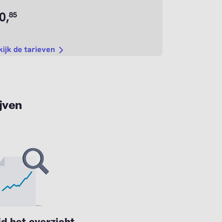
0,
85
kijk de tarieven
jven