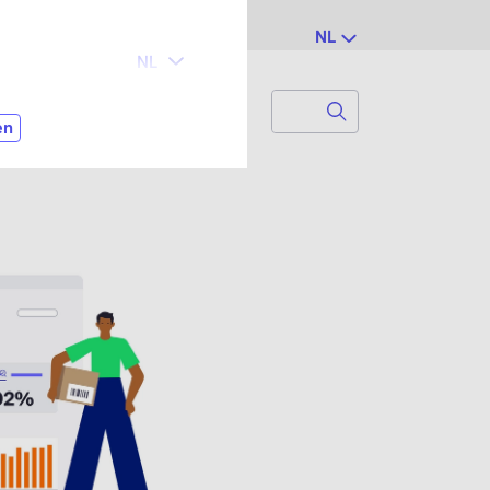
NL
Search
Zoek naar...