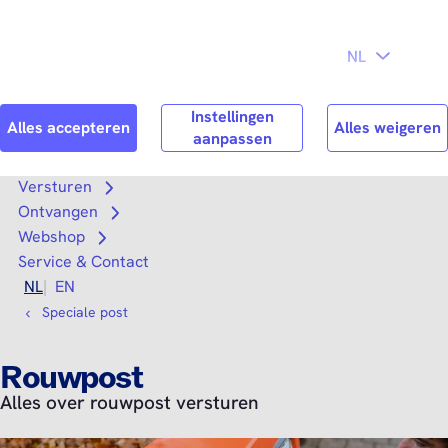
Direct naar
Consument
Zakelijk
hoofdinhoud
Search
Zoek n
Versturen
Open submenu
Ontvangen
Open submenu
Webshop
Open submenu
Service & Contact
NL
EN
Speciale post
Rouwpost
Alles over rouwpost versturen