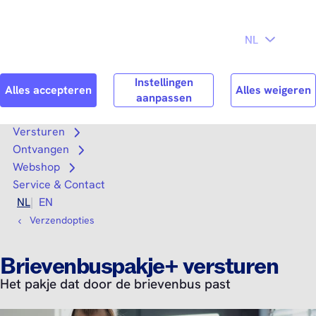
Direct naar
Consument
Zakelijk
hoofdinhoud
Search
Zoek n
Versturen
Open submenu
Ontvangen
Open submenu
Webshop
Open submenu
Service & Contact
NL
EN
Verzendopties
Brievenbuspakje+ versturen
Het pakje dat door de brievenbus past