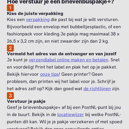
Hoe verstuur je een brievenbuspakje+?
1
Kies de juiste verpakking
Kies een
verpakking
die past bij wat je wilt versturen.
Bijvoorbeeld een envelop met bubbeltjesplastic, of een
fashionpack voor kleding Je pakje mag maximaal 38 x
26,5 x 3,2 cm zijn, en niet zwaarder zijn dan 2 kg.
2
Vermeld het adres van de ontvanger en van jezelf
Je kunt je
verzendlabel online maken en betalen
. Snel
en voordelig! Print het label en plak het op je pakket.
Bekijk hiervoor
onze tips
! Geen printer? Geen
probleem, dan printen wij het label voor je. Schrijf je
het adres zelf op? Kijk dan goed wat
de richtlijnen
zijn.
3
Verstuur je pakje
Geef je brievenbuspakje+ af bij een PostNL-punt bij jou
in de buurt. Bekijk in de
locatiewijzer
bij welke PostNL-
punten dit kan. Wil je je pakje verzekeren of met spoed
versturen? Bekijk dan onze aanvullende opties.