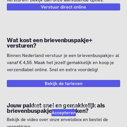
Verstuur direct online
Wat kost een brievenbuspakje+
versturen?
Binnen Nederland verstuur je een brievenbuspakje+ al
vanaf € 4,55. Maak het jezelf gemakkelijk en koop je
verzendlabel online. Snel en extra voordelig!
Bekijk de tarieven
Video afspelen?
Om deze video af te kunnen spelen moet je akkoord
Jouw pakket snel en gemakkelijk als
gaan met de marketing cookies.
brievenbuspakje+ verpakken?
Accepteren
Bekijk de video over onze envelobox en bestel de
verpakking.