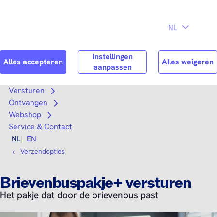
Direct naar
Consument
Zakelijk
hoofdinhoud
Search
Zoek n
Versturen
Open submenu
Ontvangen
Open submenu
Webshop
Open submenu
Service & Contact
NL
EN
Verzendopties
Brievenbuspakje+ versturen
Het pakje dat door de brievenbus past