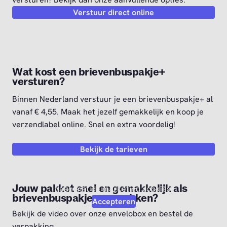
Verstuur direct online
Wat kost een brievenbuspakje+
versturen?
Binnen Nederland verstuur je een brievenbuspakje+ al
vanaf € 4,55. Maak het jezelf gemakkelijk en koop je
verzendlabel online. Snel en extra voordelig!
Bekijk de tarieven
Video afspelen?
Om deze video af te kunnen spelen moet je akkoord
Jouw pakket snel en gemakkelijk als
gaan met de marketing cookies.
brievenbuspakje+ verpakken?
Accepteren
Bekijk de video over onze envelobox en bestel de
verpakking.