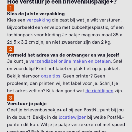
Hoe verstuur je een brievenbuspakje+?
1
Kies de juiste verpakking
Kies een
verpakking
die past bij wat je wilt versturen.
Bijvoorbeeld een envelop met bubbeltjesplastic, of een
fashionpack voor kleding Je pakje mag maximaal 38 x
26,5 x 3,2 cm zijn, en niet zwaarder zijn dan 2 kg.
2
Vermeld het adres van de ontvanger en van jezelf
Je kunt je
verzendlabel online maken en betalen
. Snel
en voordelig! Print het label en plak het op je pakket.
Bekijk hiervoor
onze tips
! Geen printer? Geen
probleem, dan printen wij het label voor je. Schrijf je
het adres zelf op? Kijk dan goed wat
de richtlijnen
zijn.
3
Verstuur je pakje
Geef je brievenbuspakje+ af bij een PostNL-punt bij jou
in de buurt. Bekijk in de
locatiewijzer
bij welke PostNL-
punten dit kan. Wil je je pakje verzekeren of met spoed
versturen? Bekijk dan onze aanvullende opties.