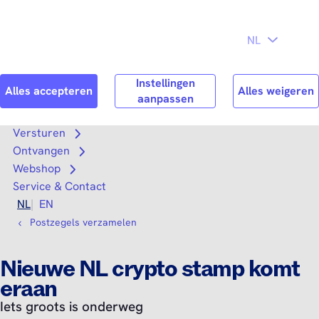
Direct naar
Consument
Zakelijk
hoofdinhoud
Search
Zoek n
Versturen
Open submenu
Ontvangen
Open submenu
Webshop
Open submenu
Service & Contact
NL
EN
Postzegels verzamelen
Nieuwe NL crypto stamp komt
eraan
Iets groots is onderweg