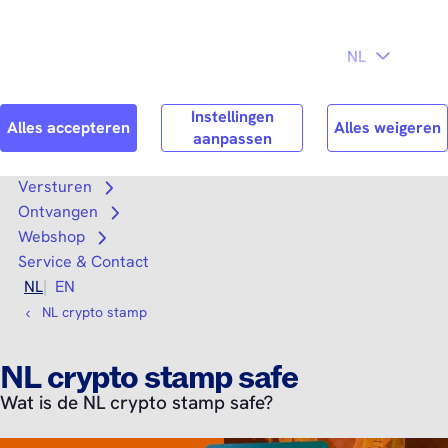
Direct naar
Consument
Zakelijk
hoofdinhoud
Search
Zoek n
Versturen
Open submenu
Ontvangen
Open submenu
Webshop
Open submenu
Service & Contact
NL
EN
NL crypto stamp
NL crypto stamp safe
Wat is de NL crypto stamp safe?