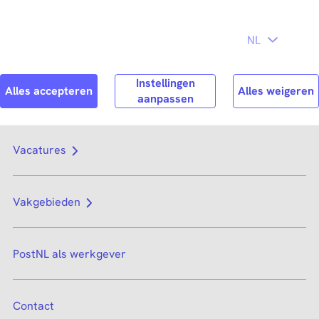
Direct naar
hoofdinhoud
Search
Zoek n
Vacatures
Vakgebieden
PostNL als werkgever
Contact