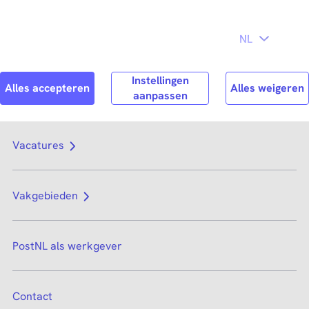
Direct naar
hoofdinhoud
Search
Zoek n
Vacatures
Vakgebieden
PostNL als werkgever
Contact