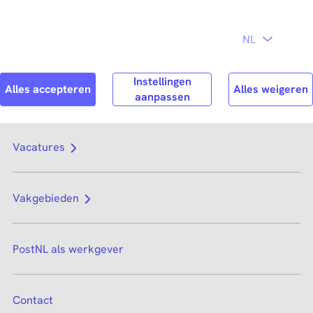
Direct naar
hoofdinhoud
Search
Zoek n
Vacatures
Vakgebieden
PostNL als werkgever
Contact