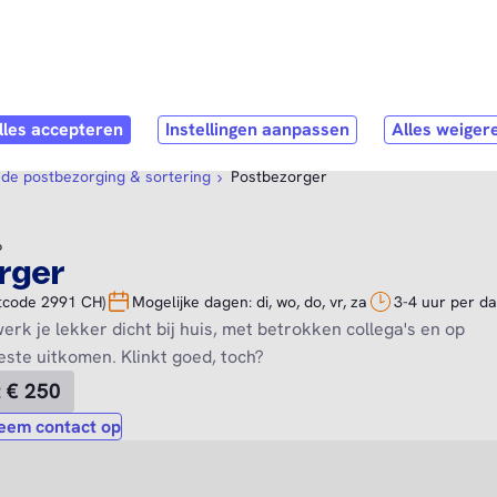
Direct naar
hoofdinhoud
stNL als werkgever
Contact
 de postbezorging & sortering
Postbezorger