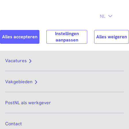
Direct naar
hoofdinhoud
Search
Zoek n
Vacatures
Vakgebieden
PostNL als werkgever
Contact