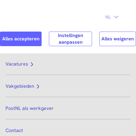
Direct naar
hoofdinhoud
Search
Zoek n
Vacatures
Vakgebieden
PostNL als werkgever
Contact