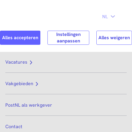
Direct naar
hoofdinhoud
Search
Zoek n
Vacatures
Vakgebieden
PostNL als werkgever
Contact