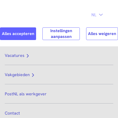
Direct naar
hoofdinhoud
Search
Zoek n
Vacatures
Vakgebieden
PostNL als werkgever
Contact