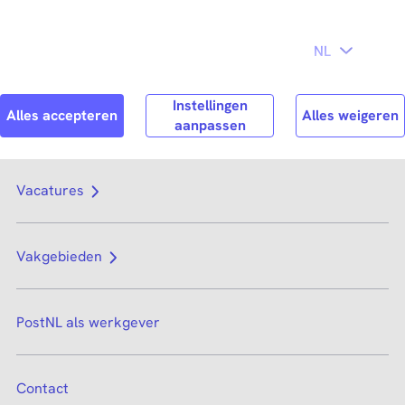
Direct naar
hoofdinhoud
Search
Zoek n
Vacatures
Vakgebieden
PostNL als werkgever
Contact