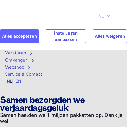
Direct naar
Consument
Zakelijk
hoofdinhoud
Search
Zoek n
Versturen
Open submenu
Ontvangen
Open submenu
Webshop
Open submenu
Service & Contact
NL
EN
Samen bezorgden we
verjaardagsgeluk
Samen haalden we 1 miljoen pakketten op. Dank je
wel!