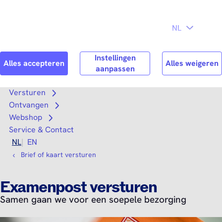
Direct naar
Consument
Zakelijk
hoofdinhoud
Search
Zoek n
Versturen
Open submenu
Ontvangen
Open submenu
Webshop
Open submenu
Service & Contact
NL
EN
Brief of kaart versturen
Examenpost versturen
Samen gaan we voor een soepele bezorging