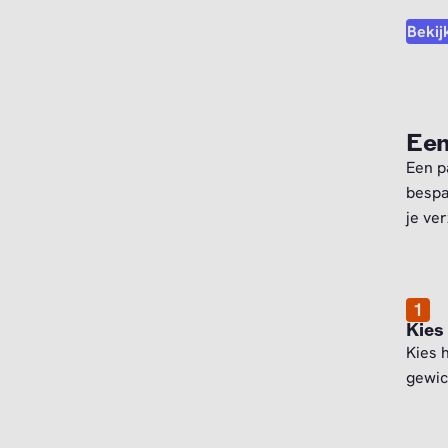
Bekij
Een
Een p
bespa
je ve
1
Kies
Kies 
gewic