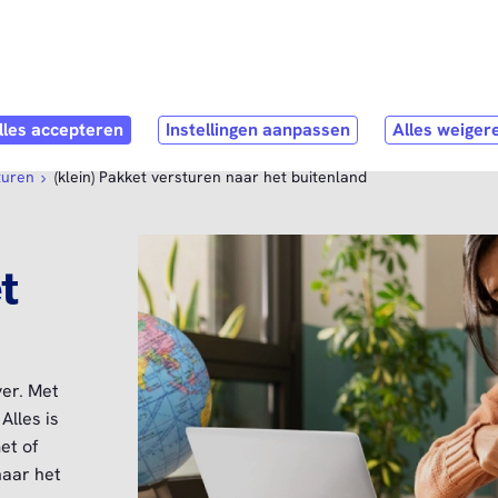
Direct naar
hoofdinhoud
ubmenu
hop
Open submenu
Service & Contact
turen
(klein) Pakket versturen naar het buitenland
t
ver. Met
Alles is
et of
naar het