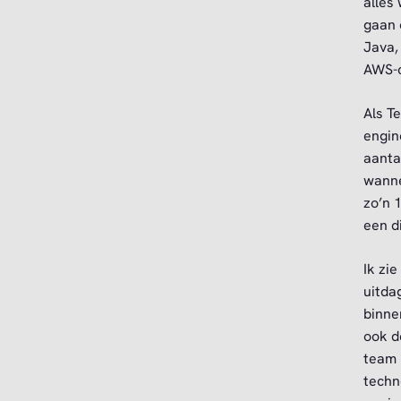
alles
gaan 
Java,
AWS-c
Als T
engin
aanta
wanne
zo’n 
een d
Ik zi
uitda
binne
ook d
team 
techn