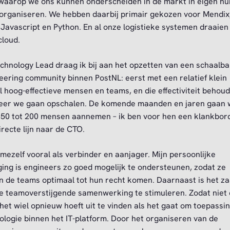
 waarop we ons kunnen onderscheiden in de markt in eigen hu
organiseren. We hebben daarbij primair gekozen voor Mendix
 Javascript en Python. En al onze logistieke systemen draaien 
loud.
echnology Lead draag ik bij aan het opzetten van een schaalb
eering community binnen PostNL: eerst met een relatief klein
l hoog-effectieve mensen en teams, en die effectiviteit behou
er we gaan opschalen. De komende maanden en jaren gaan 
150 tot 200 mensen aannemen – ik ben voor hen een klankbor
irecte lijn naar de CTO.
e mezelf vooral als verbinder en aanjager. Mijn persoonlijke
ging is engineers zo goed mogelijk te ondersteunen, zodat ze
n de teams optimaal tot hun recht komen. Daarnaast is het z
e teamoverstijgende samenwerking te stimuleren. Zodat niet 
het wiel opnieuw hoeft uit te vinden als het gaat om toepassi
ologie binnen het IT-platform. Door het organiseren van de