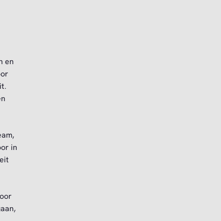
n en
oor
t.
en
eam,
or in
eit
voor
gaan,