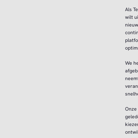
Als T
wilt 
nieuw
conti
platf
optim
We he
afgeb
neemt
veran
snelh
Onze 
geled
kieze
ontwi