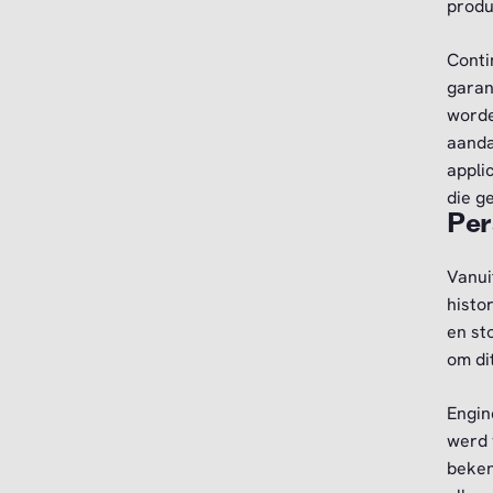
produ
Conti
garan
worde
aanda
appli
die g
Per
Vanui
histo
en st
om di
Engin
werd 
beken