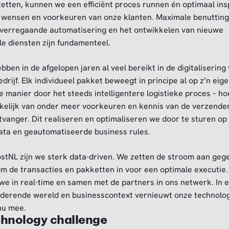
 zetten, kunnen we een efficiënt proces runnen én optimaal in
 wensen en voorkeuren van onze klanten. Maximale benutting
 verregaande automatisering en het ontwikkelen van nieuwe
ale diensten zijn fundamenteel.
bben in de afgelopen jaren al veel bereikt in de digitalisering
edrijf. Elk individueel pakket beweegt in principe al op z’n eig
e manier door het steeds intelligentere logistieke proces – ho
kelijk van onder meer voorkeuren en kennis van de verzende
tvanger. Dit realiseren en optimaliseren we door te sturen op
ata en geautomatiseerde business rules.
ostNL zijn we sterk data-driven. We zetten de stroom aan geg
m de transacties en pakketten in voor een optimale executie.
we in real-time en samen met de partners in ons netwerk. In 
derende wereld en businesscontext vernieuwt onze technolo
nu mee.
hnology challenge