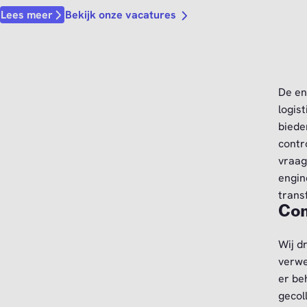
Bekijk onze vacatures
Lees meer
De en
logis
biede
contr
vraag
engin
trans
Com
Wij d
verwe
er be
gecol