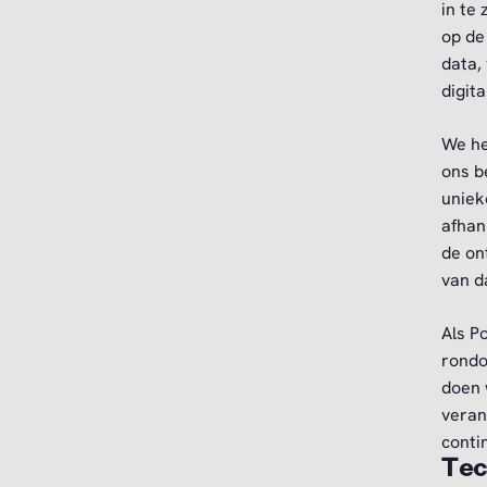
in te
op de
data,
digit
We he
ons b
uniek
afhan
de on
van d
Als P
rondo
doen 
veran
conti
Tec