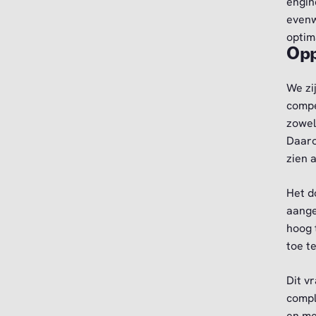
engin
evenw
optima
Opp
We zi
compe
zowel 
Daaro
zien 
Het d
aange
hoog 
toe t
Dit v
compl
en me