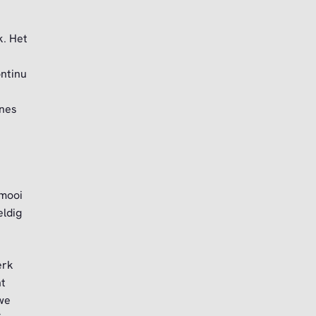
k. Het
ntinu
ines
 mooi
eldig
erk
ht
 we