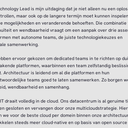
echnology Lead is mijn uitdaging dat je niet alleen nu een oplo
uitrollen, maar ook op de langere termijn moet kunnen inspele
e mogelijkheden en veranderende behoeften. Die combinatie
nuïteit en wendbaarheid vraagt om een aanpak over drie asse
ormen met autonome teams, de juiste technologiekeuzes en
ale samenwerking.
bben ervoor gekozen om dedicated teams in te richten op dui
akende platformen, waarbinnen een team zelfstandig besliss
. Architectuur is leidend om al die platformen en hun
twoordelijke teams goed te laten samenwerken. Zo borgen w
eid, wendbaarheid en samenhang.
IT draait volledig in de cloud. Ons datacentrum is al geruime ti
en gesloten en vervangen door onze multicloudstrategie. Hier
n we voor de beste cloud per domein binnen onze architectuu
kkelen steeds meer cloud-native en op basis van open source