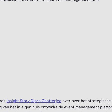
 ook
Insight Story Dipro Chatterjee
over over het strategische
g van het in eigen huis ontwikkelde event management platfo