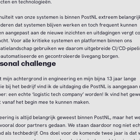
cten en technologieën.
nuïteit van onze systemen is binnen PostNL extreem belangrij
deren dat systemen blijven werken en toch frequent kunnen
n aangepast aan de nieuwe inzichten en uitdagingen vergt co
cht. Voor alle kritieke systemen en platformen binnen ons
catielandschap gebruiken we daarom uitgebreide CI/CD-pipel
eautomatiseerde en gecontroleerde livegang borgen.
sonal challenge
t mijn achtergrond in engineering en mijn bijna 13 jaar lange
rie bij het bedrijf vind ik de uitdaging die PostNL is aangegaan
oer: een echte ‘logistic tech company’ worden! Ik vind het gew
t vanaf het begin mee te kunnen maken.
eering is altijd belangrijk geweest binnen PostNL, maar het w
vooral door partners gedaan. We staan daardoor nog niet ec
d als techbedrijf. Ons doel voor de komende twee jaar is dat