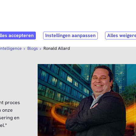
Direct naar
hoofdinhoud
stNL als werkgever
Contact
intelligence
Blogs
Ronald Allard
nt proces
n onze
sering en
l."