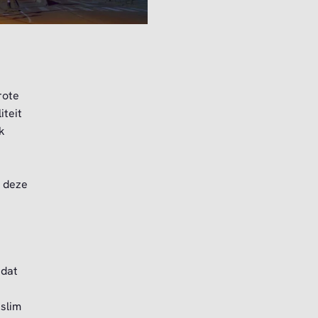
rote
iteit
k
k deze
 dat
slim