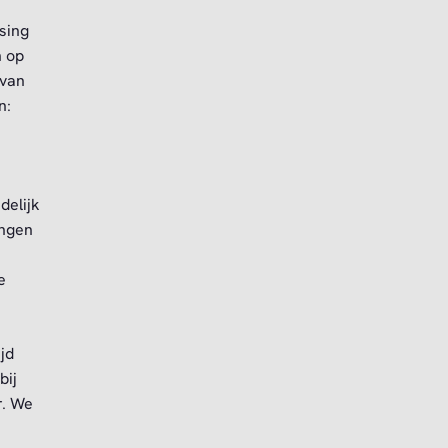
ssing
n op
 van
n:
delijk
ingen
e
jd
bij
r. We