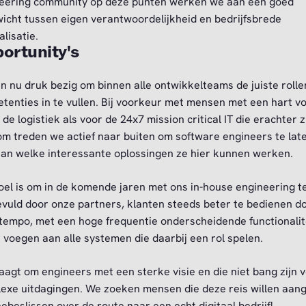
eering community op deze punten werken we aan een goed
icht tussen eigen verantwoordelijkheid en bedrijfsbrede
lisatie.
ortunity's
jn nu druk bezig om binnen alle ontwikkelteams de juiste rolle
tenties in te vullen. Bij voorkeur met mensen met een hart v
de logistiek als voor de 24x7 mission critical IT die erachter zi
m treden we actief naar buiten om software engineers te lat
aan welke interessante oplossingen ze hier kunnen werken.
oel is om in de komende jaren met ons in-house engineering t
vuld door onze partners, klanten steeds beter te bedienen do
tempo, met een hoge frequentie onderscheidende functionalit
e voegen aan alle systemen die daarbij een rol spelen.
raagt om engineers met een sterke visie en die niet bang zijn 
exe uitdagingen. We zoeken mensen die deze reis willen aan
ebeslissen over de route naar een echt digitaal bedrijf!