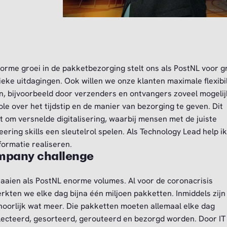
orme groei in de pakketbezorging stelt ons als PostNL voor g
tieke uitdagingen. Ook willen we onze klanten maximale flexibil
n, bijvoorbeeld door verzenders en ontvangers zoveel mogelij
ole over het tijdstip en de manier van bezorging te geven. Dit
t om versnelde digitalisering, waarbij mensen met de juiste
eering skills een sleutelrol spelen. Als Technology Lead help i
formatie realiseren.
pany challenge
raaien als PostNL enorme volumes. Al voor de coronacrisis
rkten we elke dag bijna één miljoen pakketten. Inmiddels zijn
hoorlijk wat meer. Die pakketten moeten allemaal elke dag
lecteerd, gesorteerd, gerouteerd en bezorgd worden. Door IT 