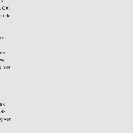
is
, C#,
in de
are
den
we
d met
aak
elk
ng van