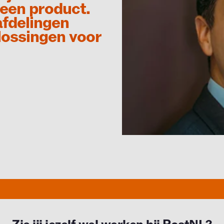
 een product.
fdelingen
lossingen voor