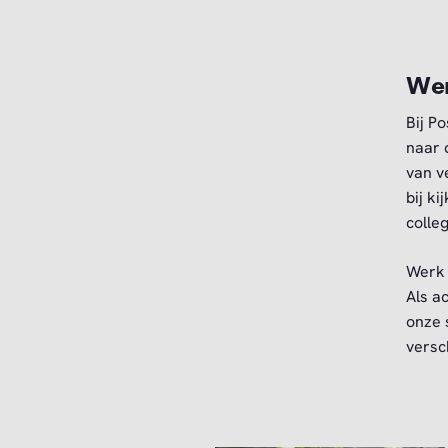
Wer
Bij P
naar 
van v
bij k
colleg
Werk 
Als a
onze 
versc