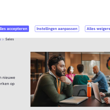
Direct naar
hoofdinhoud
stNL als werkgever
Contact
s
Sales
an nieuwe
erken op