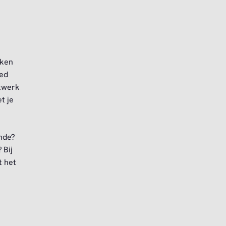
jken
ied
atwerk
t je
nde?
 Bij
t het