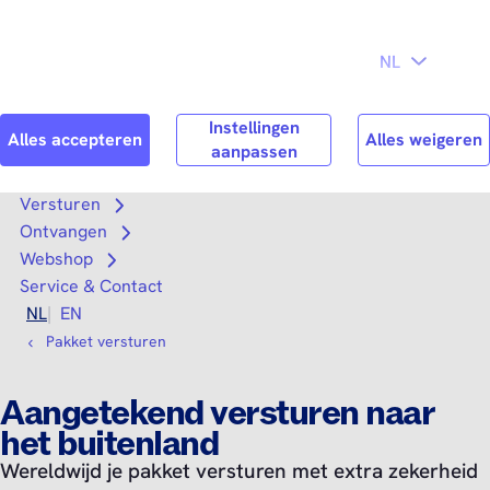
Direct naar
Consument
Zakelijk
hoofdinhoud
Search
Zoek n
Versturen
Open submenu
Ontvangen
Open submenu
Webshop
Open submenu
Service & Contact
NL
EN
Pakket versturen
Aangetekend versturen naar
het buitenland
Wereldwijd je pakket versturen met extra zekerheid